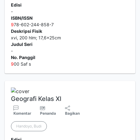
Edisi
-
ISBN/ISSN
9
78-602-244-858-7
Deskripsi Fisik
xvi, 200 hlm; 17,6x25cm
Judul Seri
-
No. Panggil
9
00 Saf s
Geografi Kelas XI
Komentar
Penanda
Bagikan
Handoyo, Budi
Edisi