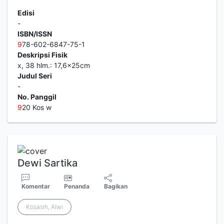
Edisi
-
ISBN/ISSN
9
78-602-6847-75-1
Deskripsi Fisik
x, 38 hlm.: 17,6x25cm
Judul Seri
-
No. Panggil
9
20 Kos w
Dewi Sartika
Komentar
Penanda
Bagikan
Kosasih, Alwi