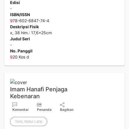
Edisi
-
ISBN/ISSN
9
78-602-6847-74-4
Deskripsi Fisik
x, 38 hlm.: 17,6x25cm
Judul Seri
-
No. Panggil
9
20 Kos d
Imam Hanafi Penjaga
Kebenaran
Komentar
Penanda
Bagikan
Talib, Abdul Latip