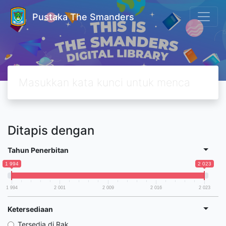
Pustaka The Smanders
Ditapis dengan
Tahun Penerbitan
1 994
2 023
1 994
2 001
2 009
2 016
2 023
Ketersediaan
Tersedia di Rak