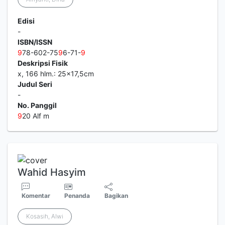
Edisi
-
ISBN/ISSN
9
78-602-75
9
6-71-
9
Deskripsi Fisik
x, 166 hlm.: 25x17,5cm
Judul Seri
-
No. Panggil
9
20 Alf m
Wahid Hasyim
Komentar
Penanda
Bagikan
Kosasih, Alwi