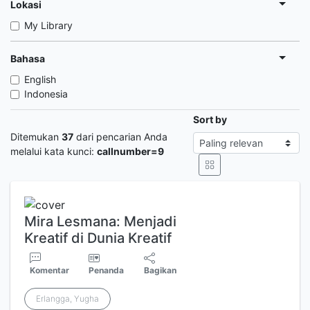
Lokasi
My Library
Bahasa
English
Indonesia
Sort by
Ditemukan
37
dari pencarian Anda
melalui kata kunci:
callnumber=9
Mira Lesmana: Menjadi
Kreatif di Dunia Kreatif
Komentar
Penanda
Bagikan
Erlangga, Yugha