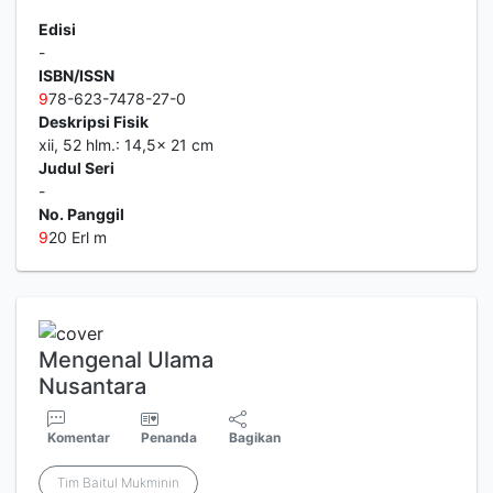
Edisi
-
ISBN/ISSN
9
78-623-7478-27-0
Deskripsi Fisik
xii, 52 hlm.: 14,5x 21 cm
Judul Seri
-
No. Panggil
9
20 Erl m
Mengenal Ulama
Nusantara
Komentar
Penanda
Bagikan
Tim Baitul Mukminin