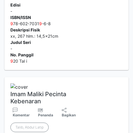
Edisi
-
ISBN/ISSN
9
78-602-7031
9
-6-8
Deskripsi Fisik
xx, 267 hlm.: 14,5x21cm
Judul Seri
-
No. Panggil
9
20 Tal i
Imam Maliki Pecinta
Kebenaran
Komentar
Penanda
Bagikan
Talib, Abdul Latip