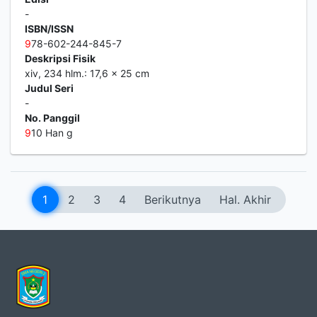
-
ISBN/ISSN
9
78-602-244-845-7
Deskripsi Fisik
xiv, 234 hlm.: 17,6 x 25 cm
Judul Seri
-
No. Panggil
9
10 Han g
1
2
3
4
Berikutnya
Hal. Akhir